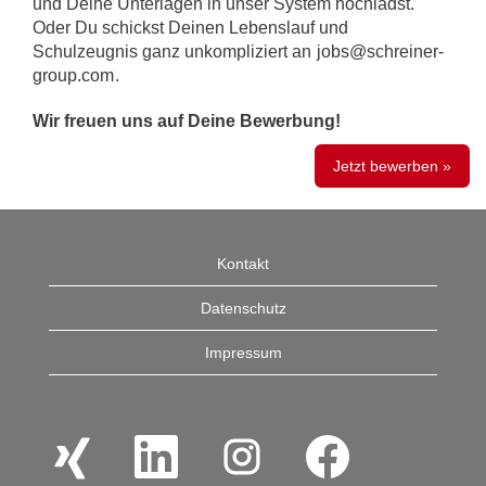
und Deine Unterlagen in unser System hochlädst.
Oder Du schickst Deinen Lebenslauf und
Schulzeugnis ganz unkompliziert an
jobs@schreiner-
group.com
.
Wir freuen uns auf Deine Bewerbung!
Jetzt bewerben »
Kontakt
Datenschutz
Impressum
W
W
W
W
i
i
i
i
r
r
r
r
d
d
d
d